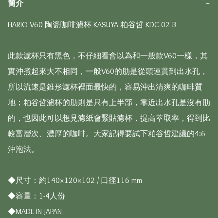
簡介
−
HARIO V60 陶瓷咖啡濾杯 KASUYA 粕谷哲 KDC-02-B  

此款濾杯只有黑色，不仔細看會以為和一般款V60一樣，其
實沖煮起來大不相同，一般V60的肋是從頭連貫到出水孔，
所以流速是錐形濾杯裡面最快的，容易沖出清爽的咖啡質
地；粕谷哲濾杯的肋則是只有上半部，靠近出水孔是沒有肋
的，也因此可以想見濾紙會緊貼濾杯，提高萃取率，得到比
較富層次、濃厚的咖啡。大家記得要試下粕谷哲建議的4:6
沖泡法。

◆尺寸：約140×120×102 / 口徑116 mm 

◆容量：1-4人份

◆MADE IN JAPAN
