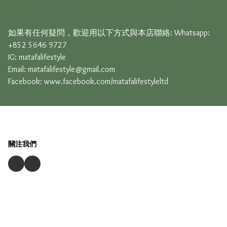
如果有任何疑問，歡迎用以下方式與本店聯絡: Whatsapp: 
+852 5646 9727

IG: matafalifestyle

Email: 
matafalifestyle@gmail.com
Facebook: www.facebook.com/matafalifestyleltd
關注我們