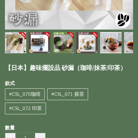
【日本】趣味擺設品 砂漏（珈啡/抹茶/印茶）
款式
#CSL_070珈啡
#CSL_071 搽茶
#CSL_072 印茶
數量
−
+