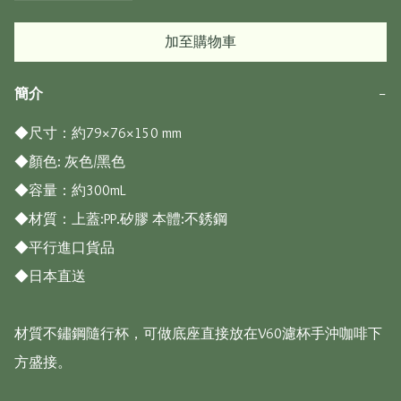
加至購物車
簡介
−
◆尺寸：約79×76×150 mm

◆顏色: 灰色/黑色

◆容量：約300mL

◆材質：上蓋:PP.矽膠 本體:不銹鋼 

◆平行進口貨品

◆日本直送

材質不鏽鋼隨行杯，可做底座直接放在V60濾杯手沖咖啡下
方盛接。