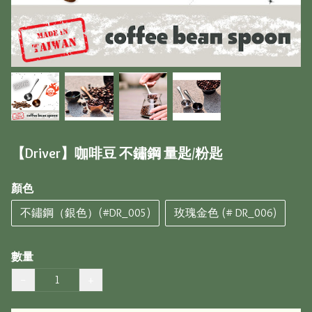
【Driver】咖啡豆 不鏽鋼 量匙/粉匙
顏色
不鏽鋼（銀色）(#DR_005)
玫瑰金色 (# DR_006)
數量
−
+