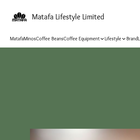
Matafa Lifestyle Limited
Matafa
Minos
Coffee Beans
Coffee Equipment
Lifestyle
Brand
L