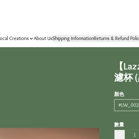
ocal Creations
About Us
Shipping Information
Returns & Refund Poli
【La
濾杯 
顏色
#LW_00
數量
−