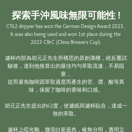
探索手沖風味無限可能性 !
CT62 dripper has won the German Design Award 2023. 

It was also being used and won 1st place during the 
2023 CBrC (China Brewers Cup).

濾杯內部為胡元正先生所構思的原創溝槽，經反覆試
驗後，達到他推算出的最佳均勻萃取流速，不易阻
塞，

從而避免咖啡因萃取過度而產生的苦、澀、酸等異
味，保留了咖啡的香味和口感。

胡元正先生提出的62度，使濾紙與濾杯貼合，達成一
致的萃取。

濾杯上啞光釉，微現白瓷底色，棱角分明，透明立