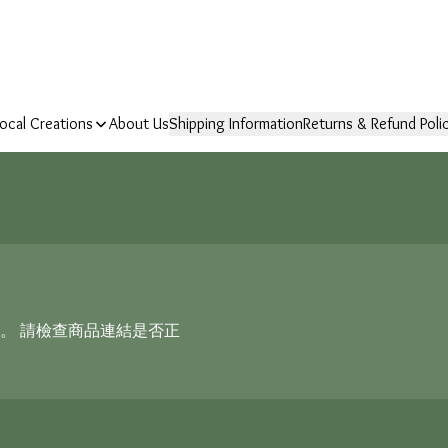
ocal Creations
About Us
Shipping Information
Returns & Refund Poli
。 請檢查商品連結是否正