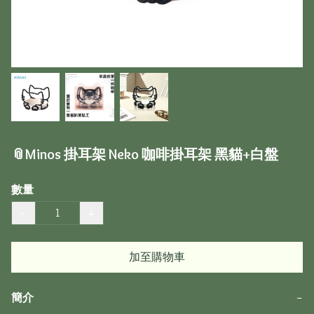
📎Minos 掛耳架 Neko 咖啡掛耳架 黑貓+白盤
數量
−
+
加至購物車
簡介
−